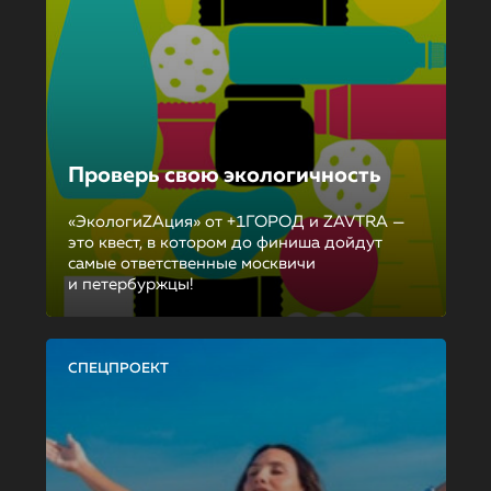
Проверь свою экологичность
«ЭкологиZAция» от +1ГОРОД и ZAVTRA —
это квест, в котором до финиша дойдут
самые ответственные москвичи
и петербуржцы!
СПЕЦПРОЕКТ