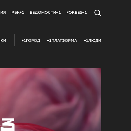
МИЯ
РБК+1
ВЕДОМОСТИ+1
FORBES+1
ИКИ
+1ГОРОД
+1ПЛАТФОРМА
+1ЛЮДИ
23