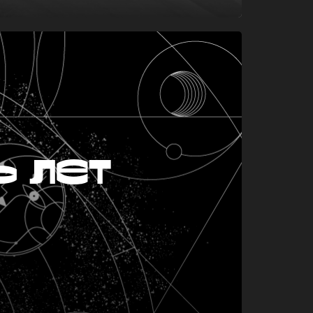
ь лет