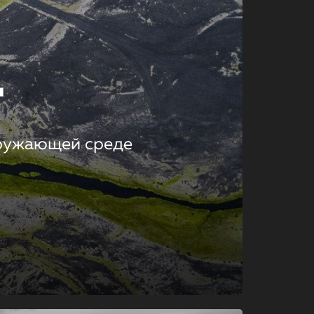
т
кружающей среде