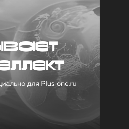
ывает
еллект
иально для Plus‑one.ru