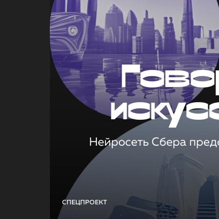
Гово
искус
Нейросеть Сбера предс
СПЕЦПРОЕКТ