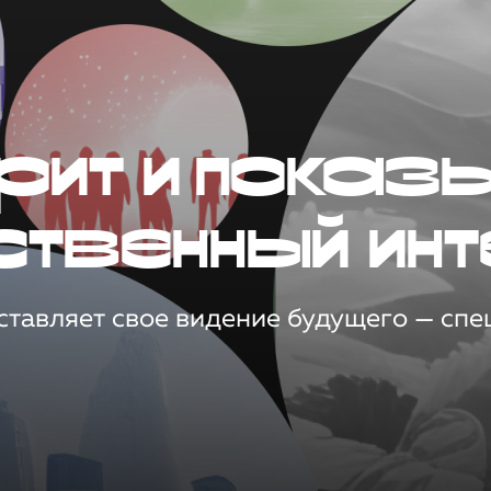
рит и показ
ственный инт
тавляет свое видение будущего — спец