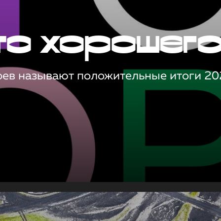
то хорошег
оев называют положительные итоги 20