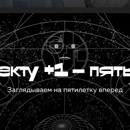
кту +1 — пят
Заглядываем на пятилетку вперед