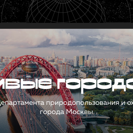
чивые город
 Департамента природопользования и 
города Москвы