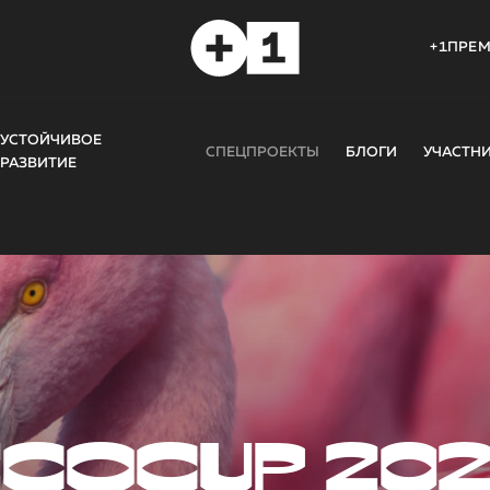
+1ПРЕ
УСТОЙЧИВОЕ
СПЕЦПРОЕКТЫ
БЛОГИ
УЧАСТН
РАЗВИТИЕ
COCUP 20