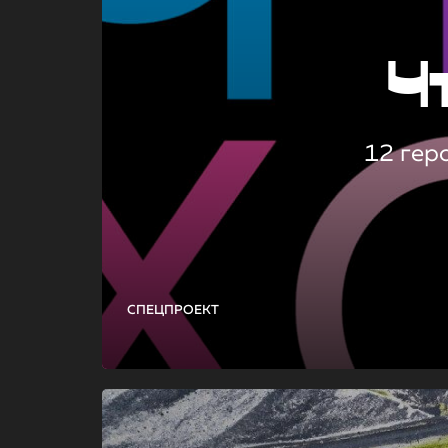
Ч
12 гер
СПЕЦПРОЕКТ