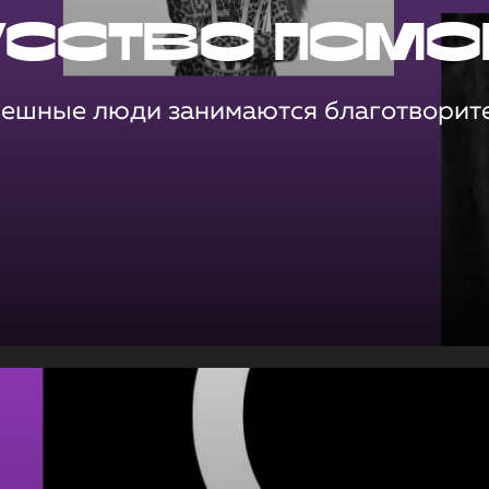
усство помо
пешные люди занимаются благотворит