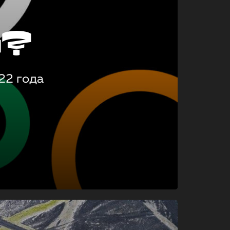
о?
22 года