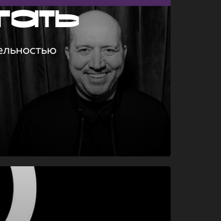
гать
ельностью