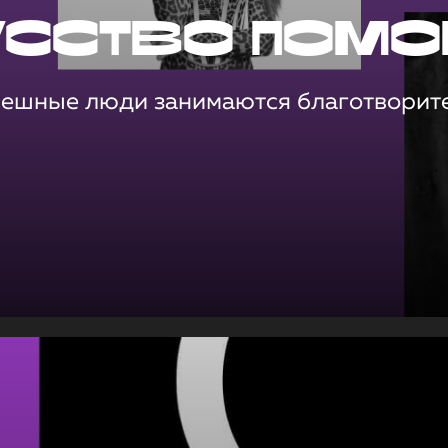
усство помо
пешные люди занимаются благотворит