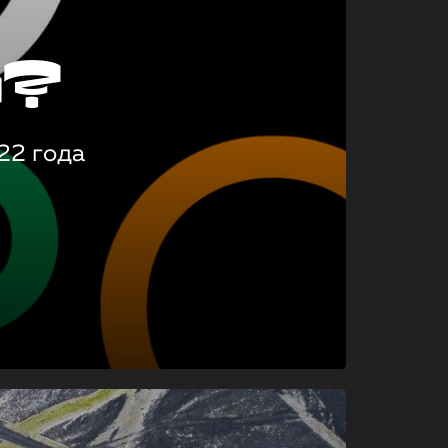
о?
22 года