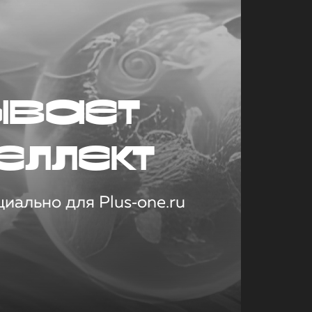
ывает
еллект
иально для Plus‑one.ru