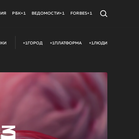
МИЯ
РБК+1
ВЕДОМОСТИ+1
FORBES+1
ИКИ
+1ГОРОД
+1ПЛАТФОРМА
+1ЛЮДИ
23