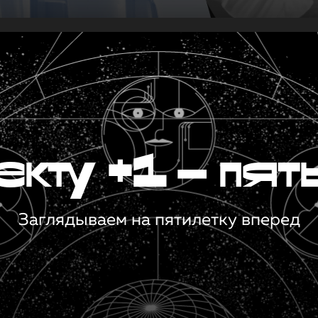
кту +1 — пят
Заглядываем на пятилетку вперед