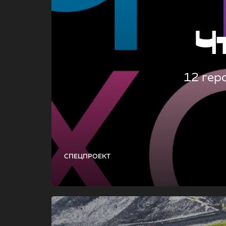
Ч
12 гер
СПЕЦПРОЕКТ