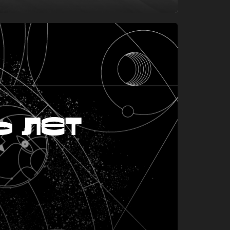
ь лет