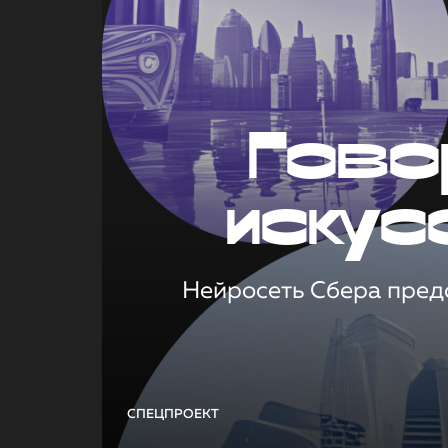
Гово
искус
Нейросеть Сбера предс
СПЕЦПРОЕКТ