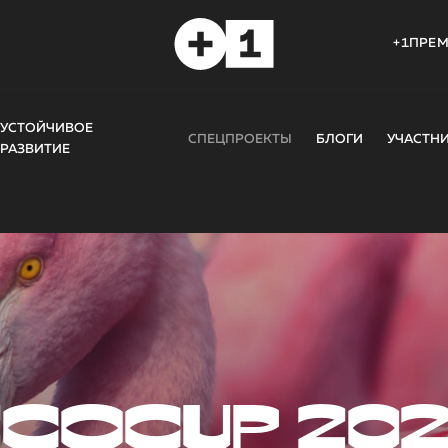
+1ПРЕ
УСТОЙЧИВОЕ
СПЕЦПРОЕКТЫ
БЛОГИ
УЧАСТН
РАЗВИТИЕ
COCUP 20