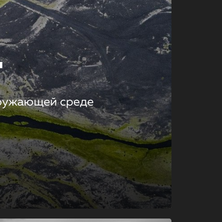
т
кружающей среде