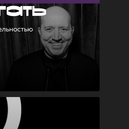
гать
ельностью