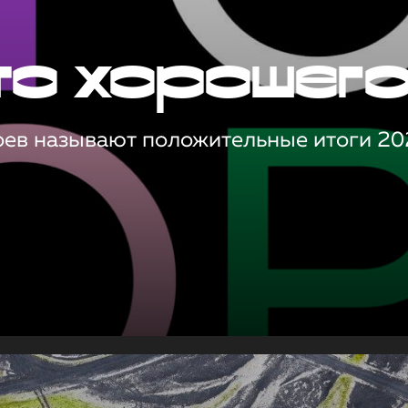
то хорошег
оев называют положительные итоги 20