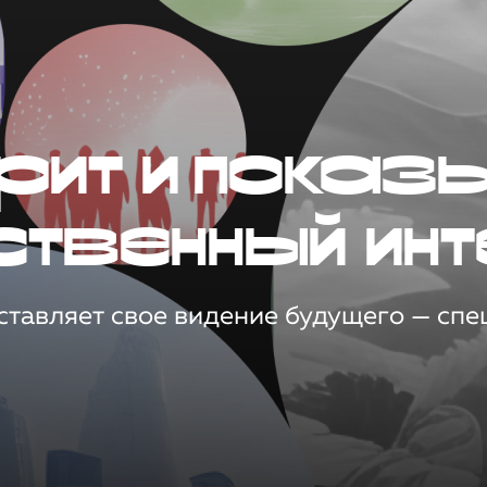
рит и показ
ственный инт
тавляет свое видение будущего — спец