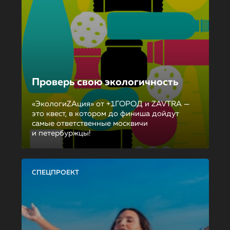
Проверь свою экологичность
«ЭкологиZAция» от +1ГОРОД и ZAVTRA —
это квест, в котором до финиша дойдут
самые ответственные москвичи
и петербуржцы!
СПЕЦПРОЕКТ