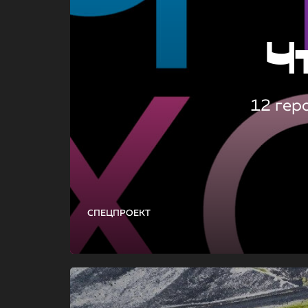
Ч
12 гер
СПЕЦПРОЕКТ