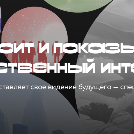
рит и показ
ственный инт
тавляет свое видение будущего — спец