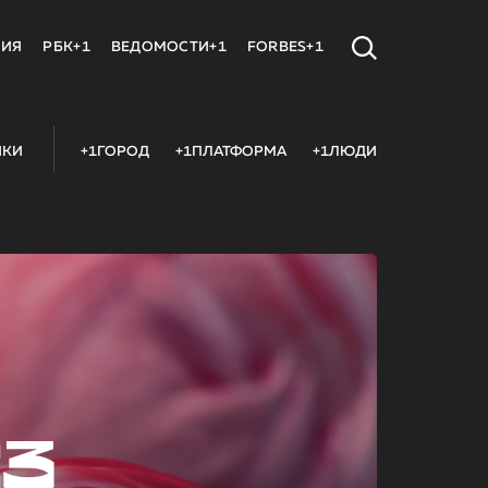
МИЯ
РБК+1
ВЕДОМОСТИ+1
FORBES+1
ИКИ
+1ГОРОД
+1ПЛАТФОРМА
+1ЛЮДИ
23