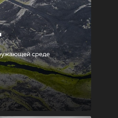
т
кружающей среде