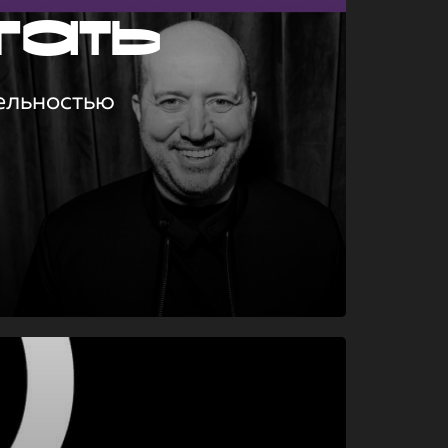
гать
ельностью