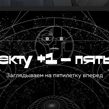
кту +1 — пят
Заглядываем на пятилетку вперед