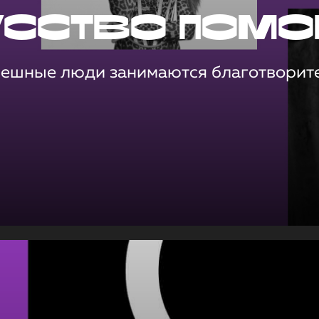
усство помо
пешные люди занимаются благотворит