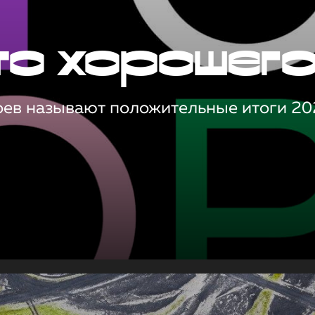
то хорошег
оев называют положительные итоги 20