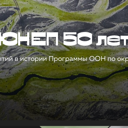
ЮНЕП 50 ле
ытий в истории Программы ООН по о