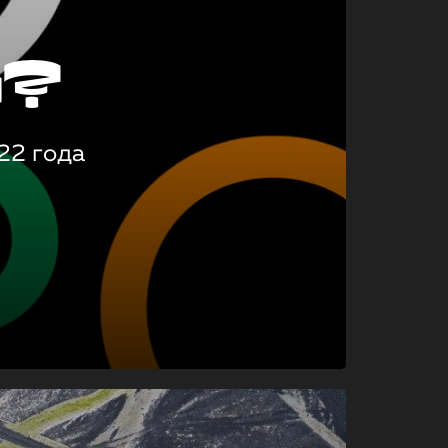
о?
22 года