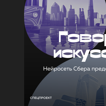
Гово
искус
Нейросеть Сбера предс
СПЕЦПРОЕКТ