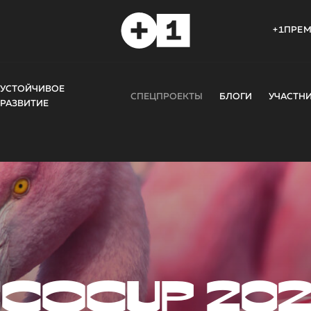
+1ПРЕ
УСТОЙЧИВОЕ
СПЕЦПРОЕКТЫ
БЛОГИ
УЧАСТН
РАЗВИТИЕ
COCUP 20