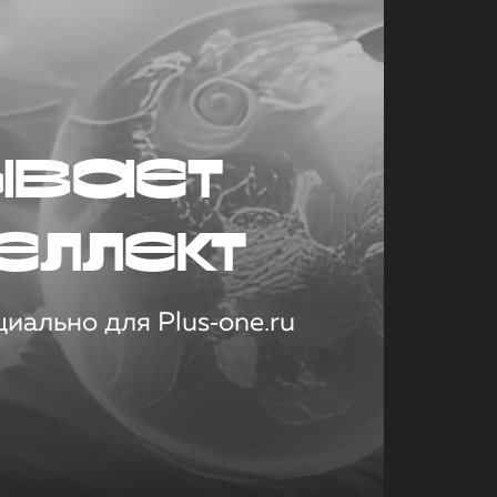
ывает
еллект
иально для Plus‑one.ru