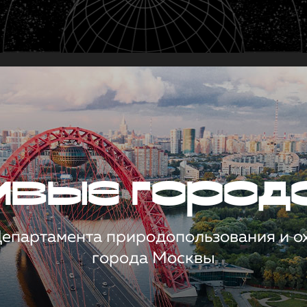
чивые город
 Департамента природопользования и 
города Москвы