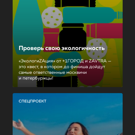
Проверь свою экологичность
«ЭкологиZAция» от +1ГОРОД и ZAVTRA —
это квест, в котором до финиша дойдут
самые ответственные москвичи
и петербуржцы!
СПЕЦПРОЕКТ