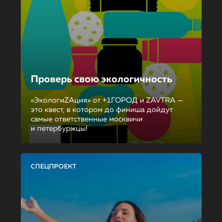
Проверь свою экологичность
«ЭкологиZAция» от +1ГОРОД и ZAVTRA —
это квест, в котором до финиша дойдут
самые ответственные москвичи
и петербуржцы!
СПЕЦПРОЕКТ