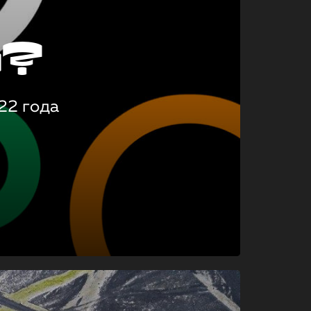
о?
22 года