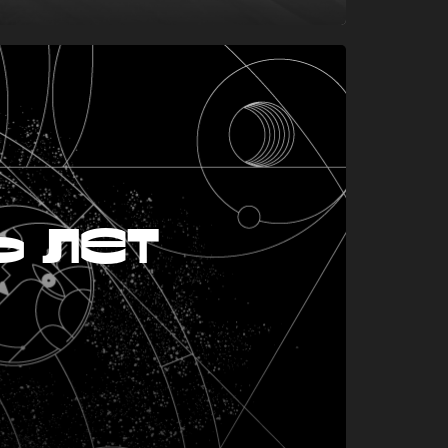
ь лет