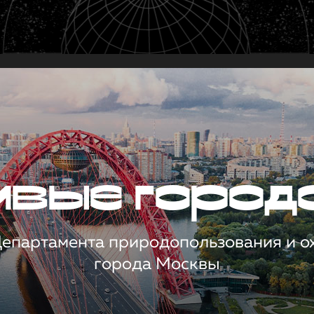
чивые город
 Департамента природопользования и 
города Москвы