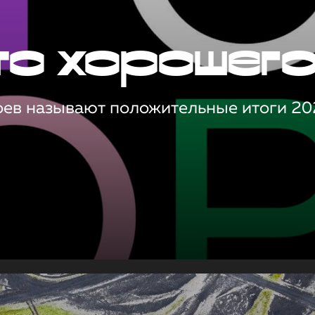
то хорошег
оев называют положительные итоги 20