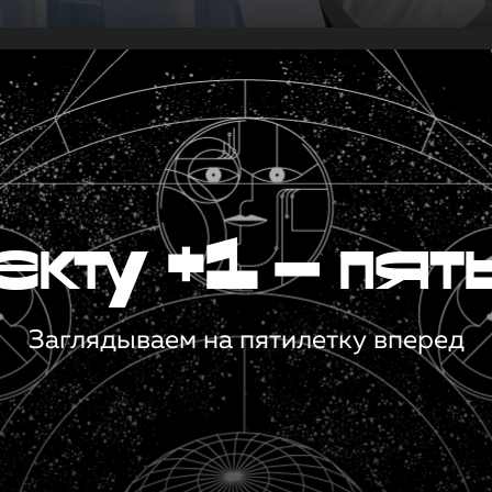
кту +1 — пят
Заглядываем на пятилетку вперед