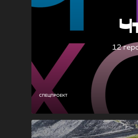
Ч
12 гер
СПЕЦПРОЕКТ