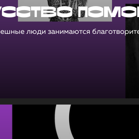
усство помо
пешные люди занимаются благотворит