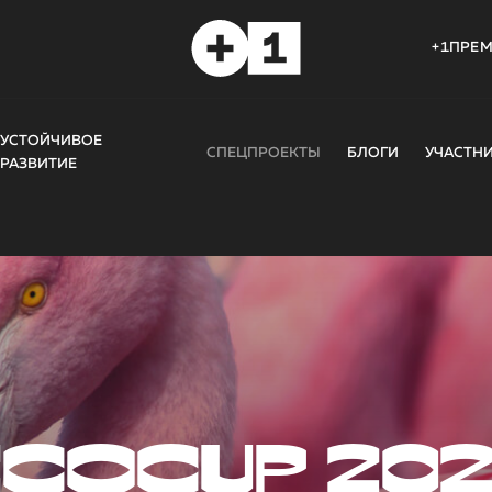
+1ПРЕ
УСТОЙЧИВОЕ
СПЕЦПРОЕКТЫ
БЛОГИ
УЧАСТН
РАЗВИТИЕ
COCUP 20