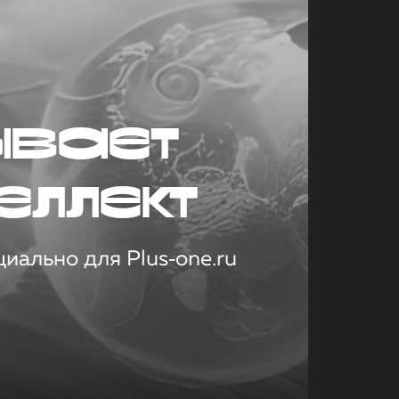
ывает
еллект
иально для Plus‑one.ru