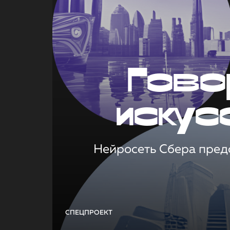
Гово
искус
Нейросеть Сбера предс
СПЕЦПРОЕКТ