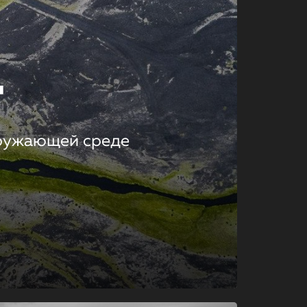
т
кружающей среде