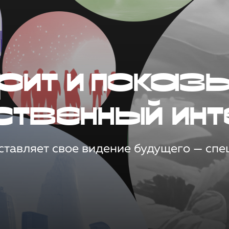
рит и показ
ственный инт
тавляет свое видение будущего — спец