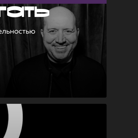
гать
ельностью