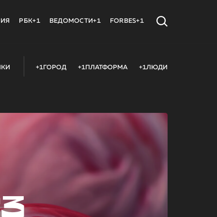
МИЯ
РБК+1
ВЕДОМОСТИ+1
FORBES+1
ИКИ
+1ГОРОД
+1ПЛАТФОРМА
+1ЛЮДИ
23