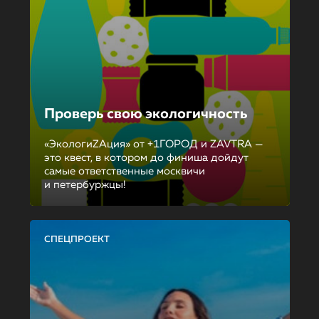
Проверь свою экологичность
«ЭкологиZAция» от +1ГОРОД и ZAVTRA —
это квест, в котором до финиша дойдут
самые ответственные москвичи
и петербуржцы!
СПЕЦПРОЕКТ