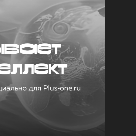
ывает
еллект
иально для Plus‑one.ru