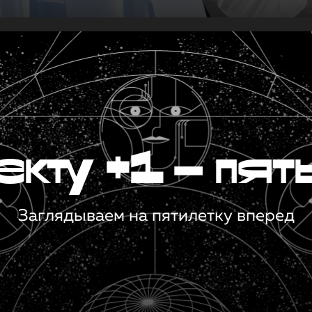
кту +1 — пят
Заглядываем на пятилетку вперед