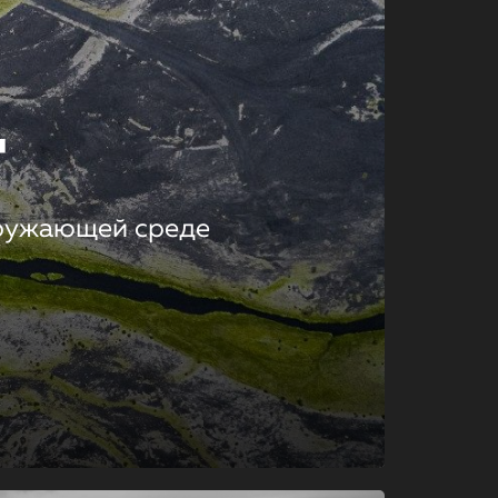
т
кружающей среде