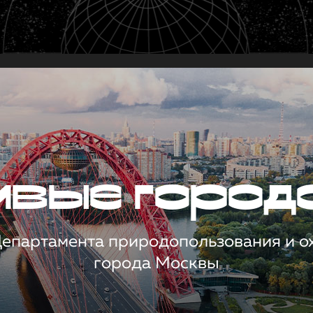
чивые город
 Департамента природопользования и 
города Москвы