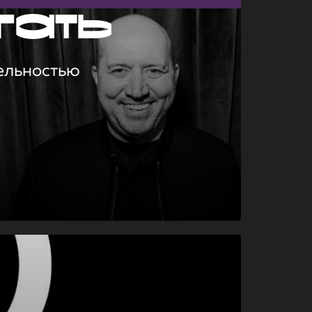
гать
ельностью