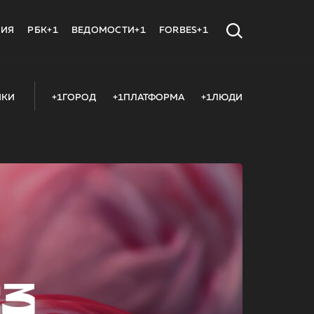
МИЯ
РБК+1
ВЕДОМОСТИ+1
FORBES+1
ИКИ
+1ГОРОД
+1ПЛАТФОРМА
+1ЛЮДИ
23