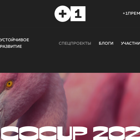
+1ПРЕ
УСТОЙЧИВОЕ
СПЕЦПРОЕКТЫ
БЛОГИ
УЧАСТН
РАЗВИТИЕ
COCUP 20