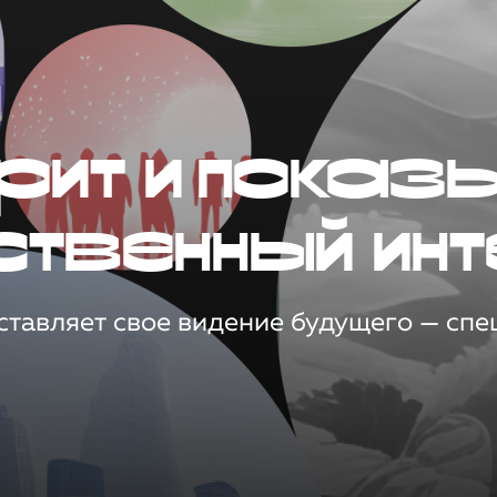
рит и показ
ственный инт
тавляет свое видение будущего — спец