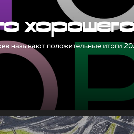
то хорошег
оев называют положительные итоги 20