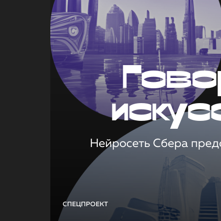
Гово
искус
Нейросеть Сбера предс
СПЕЦПРОЕКТ