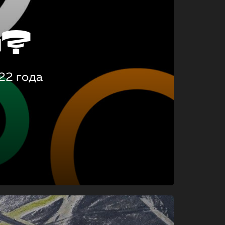
о?
22 года