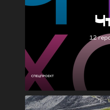
Ч
12 гер
СПЕЦПРОЕКТ