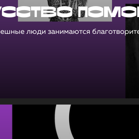
усство помо
пешные люди занимаются благотворит