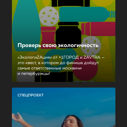
Проверь свою экологичность
«ЭкологиZAция» от +1ГОРОД и ZAVTRA —
это квест, в котором до финиша дойдут
самые ответственные москвичи
и петербуржцы!
СПЕЦПРОЕКТ