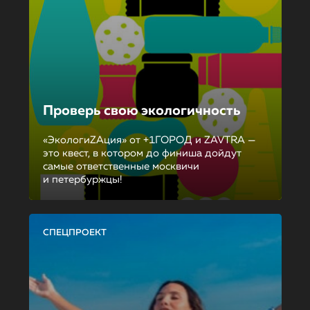
Проверь свою экологичность
«ЭкологиZAция» от +1ГОРОД и ZAVTRA —
это квест, в котором до финиша дойдут
самые ответственные москвичи
и петербуржцы!
СПЕЦПРОЕКТ