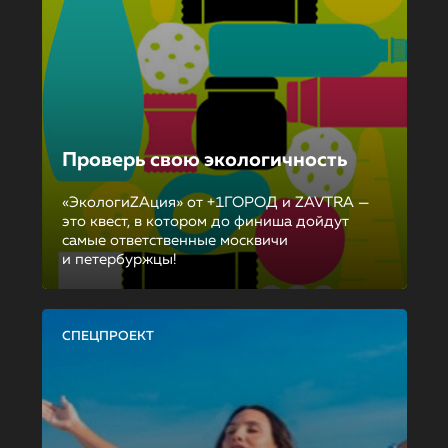
Проверь свою экологичность
«ЭкологиZAция» от +1ГОРОД и ZAVTRA —
это квест, в котором до финиша дойдут
самые ответственные москвичи
и петербуржцы!
СПЕЦПРОЕКТ