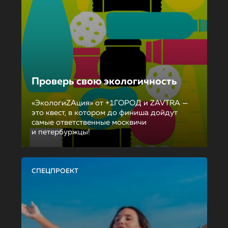
Проверь свою экологичность
«ЭкологиZAция» от +1ГОРОД и ZAVTRA —
это квест, в котором до финиша дойдут
самые ответственные москвичи
и петербуржцы!
СПЕЦПРОЕКТ