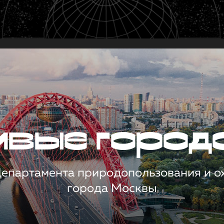
чивые город
 Департамента природопользования и 
города Москвы