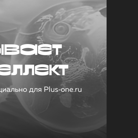
ывает
еллект
иально для Plus‑one.ru