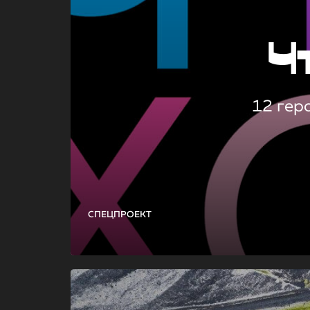
Ч
12 гер
СПЕЦПРОЕКТ