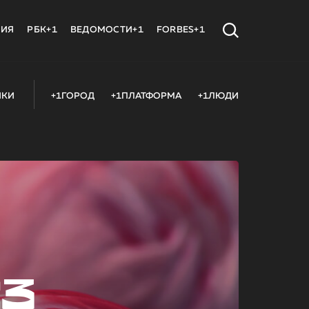
МИЯ
РБК+1
ВЕДОМОСТИ+1
FORBES+1
ИКИ
+1ГОРОД
+1ПЛАТФОРМА
+1ЛЮДИ
23