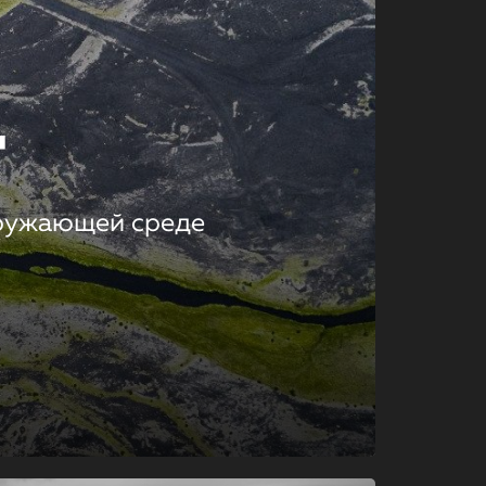
т
кружающей среде