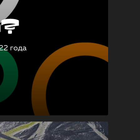
о?
22 года