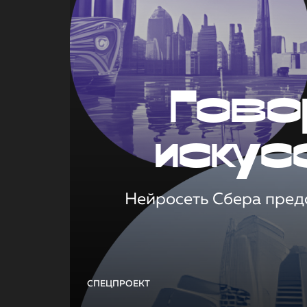
Гово
искус
Нейросеть Сбера предс
СПЕЦПРОЕКТ