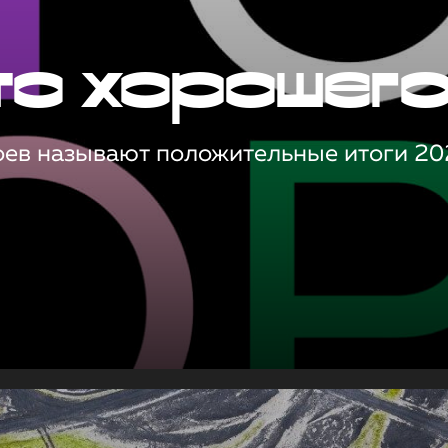
то хорошег
оев называют положительные итоги 20