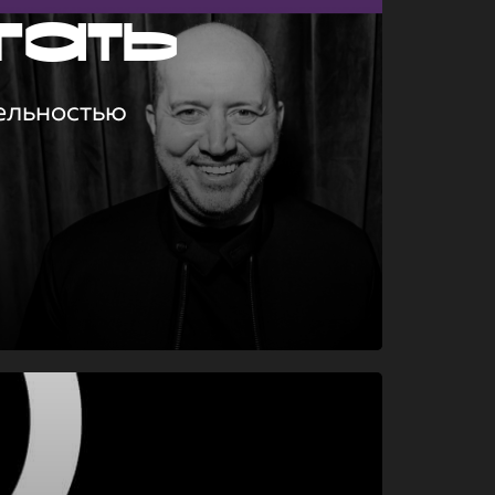
гать
ельностью