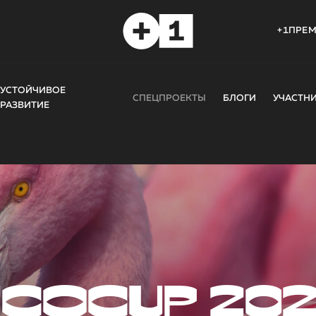
+1ПРЕ
УСТОЙЧИВОЕ
СПЕЦПРОЕКТЫ
БЛОГИ
УЧАСТН
РАЗВИТИЕ
COCUP 20