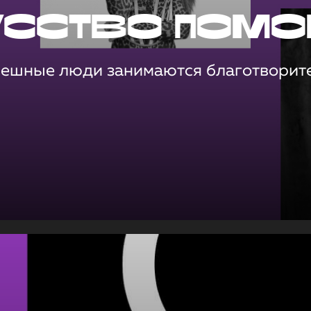
усство помо
пешные люди занимаются благотворит