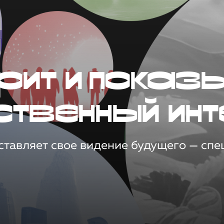
рит и показ
ственный инт
тавляет свое видение будущего — спец