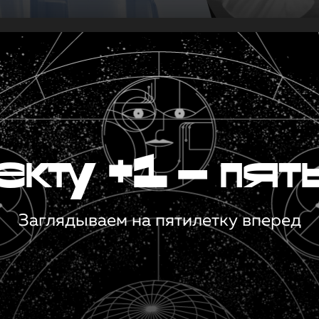
кту +1 — пят
Заглядываем на пятилетку вперед