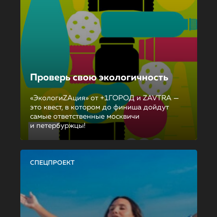
Проверь свою экологичность
«ЭкологиZAция» от +1ГОРОД и ZAVTRA —
это квест, в котором до финиша дойдут
самые ответственные москвичи
и петербуржцы!
СПЕЦПРОЕКТ