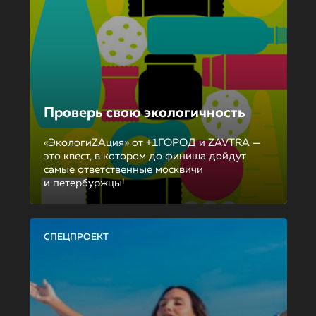
Проверь свою экологичность
«ЭкологиZAция» от +1ГОРОД и ZAVTRA —
это квест, в котором до финиша дойдут
самые ответственные москвичи
и петербуржцы!
СПЕЦПРОЕКТ