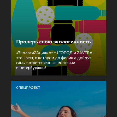
Проверь свою экологичность
«ЭкологиZAция» от +1ГОРОД и ZAVTRA —
это квест, в котором до финиша дойдут
самые ответственные москвичи
и петербуржцы!
СПЕЦПРОЕКТ