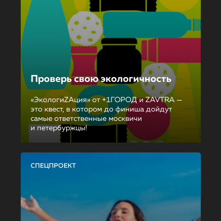
Проверь свою экологичность
«ЭкологиZAция» от +1ГОРОД и ZAVTRA —
это квест, в котором до финиша дойдут
самые ответственные москвичи
и петербуржцы!
СПЕЦПРОЕКТ