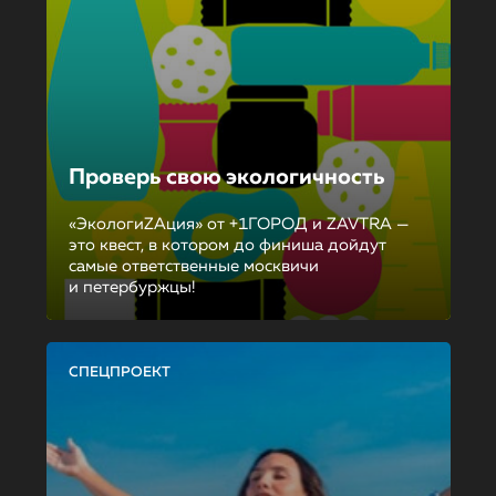
Проверь свою экологичность
«ЭкологиZAция» от +1ГОРОД и ZAVTRA —
это квест, в котором до финиша дойдут
самые ответственные москвичи
и петербуржцы!
СПЕЦПРОЕКТ