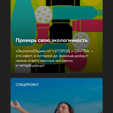
Проверь свою экологичность
«ЭкологиZAция» от +1ГОРОД и ZAVTRA —
это квест, в котором до финиша дойдут
самые ответственные москвичи
и петербуржцы!
СПЕЦПРОЕКТ