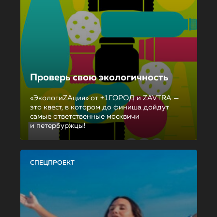
Проверь свою экологичность
«ЭкологиZAция» от +1ГОРОД и ZAVTRA —
это квест, в котором до финиша дойдут
самые ответственные москвичи
и петербуржцы!
СПЕЦПРОЕКТ