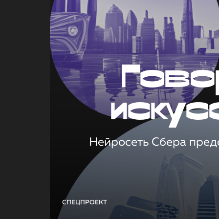
Гово
искус
Нейросеть Сбера предс
СПЕЦПРОЕКТ