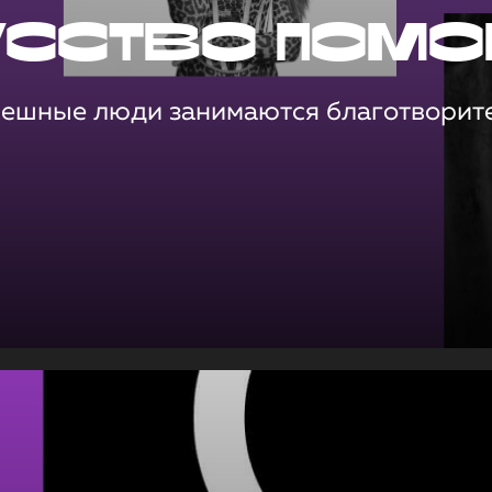
усство помо
пешные люди занимаются благотворит