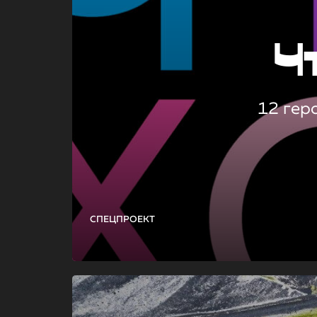
Ч
12 гер
СПЕЦПРОЕКТ