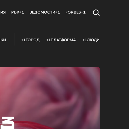
МИЯ
РБК+1
ВЕДОМОСТИ+1
FORBES+1
ИКИ
+1ГОРОД
+1ПЛАТФОРМА
+1ЛЮДИ
23