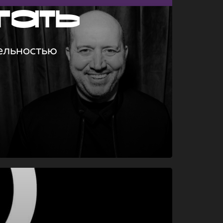
гать
ельностью