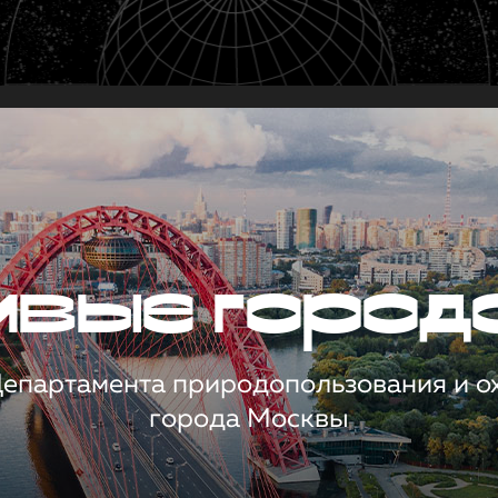
чивые город
 Департамента природопользования и 
города Москвы