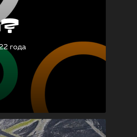
о?
22 года