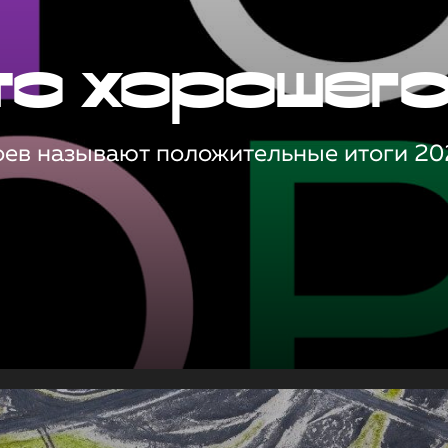
то хорошег
оев называют положительные итоги 20