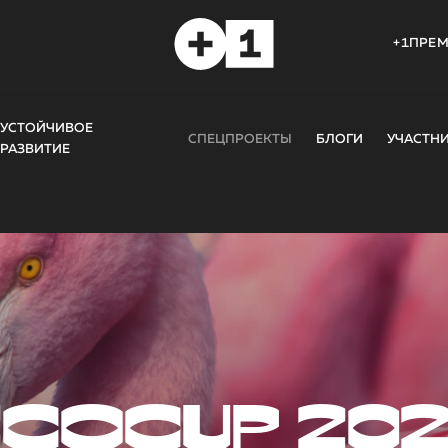
+1ПРЕ
УСТОЙЧИВОЕ
СПЕЦПРОЕКТЫ
БЛОГИ
УЧАСТН
РАЗВИТИЕ
COCUP 20