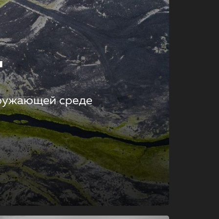
т
кружающей среде