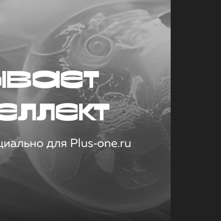
ывает
еллект
иально для Plus‑one.ru