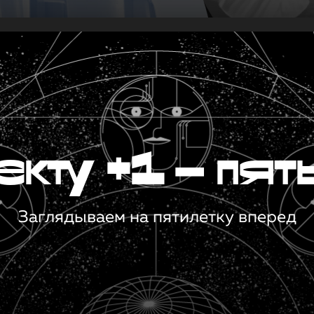
кту +1 — пят
Заглядываем на пятилетку вперед