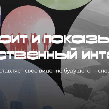
рит и показ
ственный инт
тавляет свое видение будущего — спец