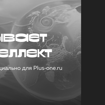
ывает
еллект
иально для Plus‑one.ru