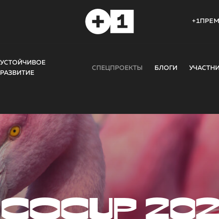
+1ПРЕ
УСТОЙЧИВОЕ
СПЕЦПРОЕКТЫ
БЛОГИ
УЧАСТН
РАЗВИТИЕ
COCUP 20