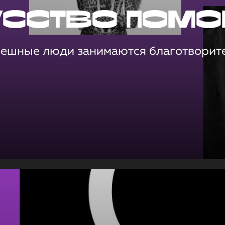
усство помо
пешные люди занимаются благотворит