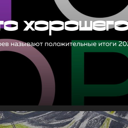
то хорошег
оев называют положительные итоги 20