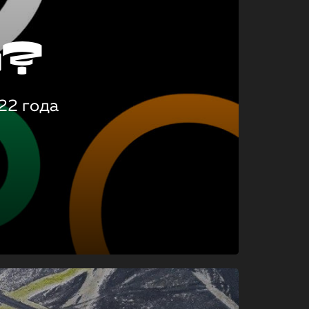
о?
22 года