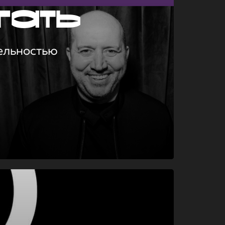
гать
ельностью