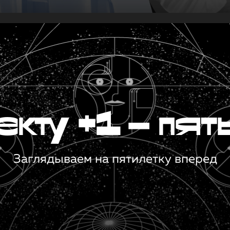
кту +1 — пят
Заглядываем на пятилетку вперед