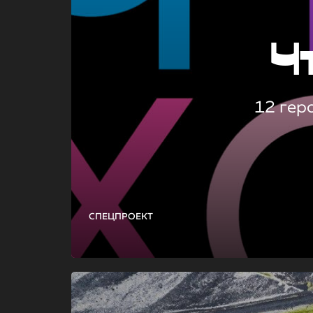
Ч
12 гер
СПЕЦПРОЕКТ