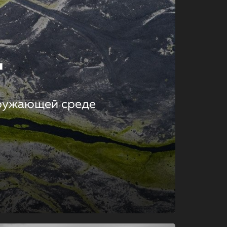
т
кружающей среде