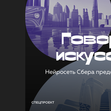
Гово
искус
Нейросеть Сбера предс
СПЕЦПРОЕКТ