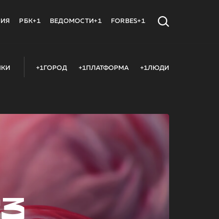
МИЯ
РБК+1
ВЕДОМОСТИ+1
FORBES+1
ИКИ
+1ГОРОД
+1ПЛАТФОРМА
+1ЛЮДИ
23