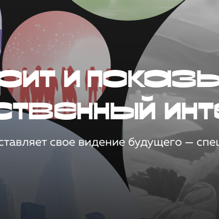
рит и показ
ственный инт
тавляет свое видение будущего — спец