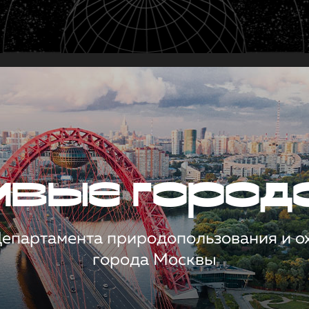
чивые город
 Департамента природопользования и 
города Москвы