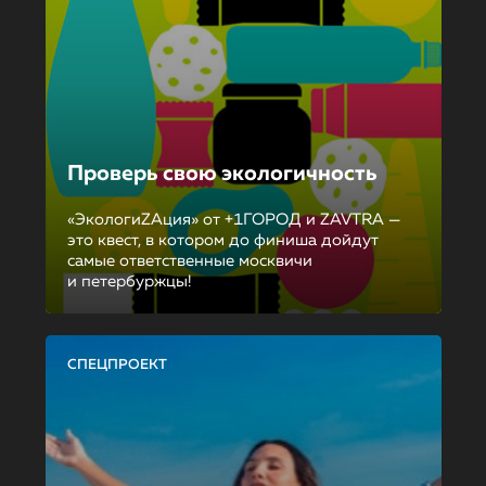
Проверь свою экологичность
«ЭкологиZAция» от +1ГОРОД и ZAVTRA —
это квест, в котором до финиша дойдут
самые ответственные москвичи
и петербуржцы!
СПЕЦПРОЕКТ