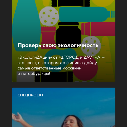
Проверь свою экологичность
«ЭкологиZAция» от +1ГОРОД и ZAVTRA —
это квест, в котором до финиша дойдут
самые ответственные москвичи
и петербуржцы!
СПЕЦПРОЕКТ