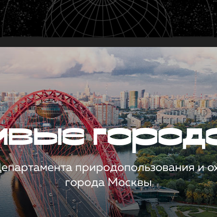
чивые город
 Департамента природопользования и 
города Москвы