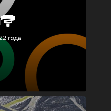
о?
22 года