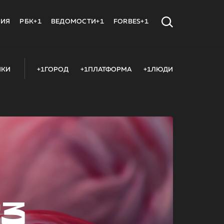
МИЯ
РБК+1
ВЕДОМОСТИ+1
FORBES+1
ИКИ
+1ГОРОД
+1ПЛАТФОРМА
+1ЛЮДИ
23