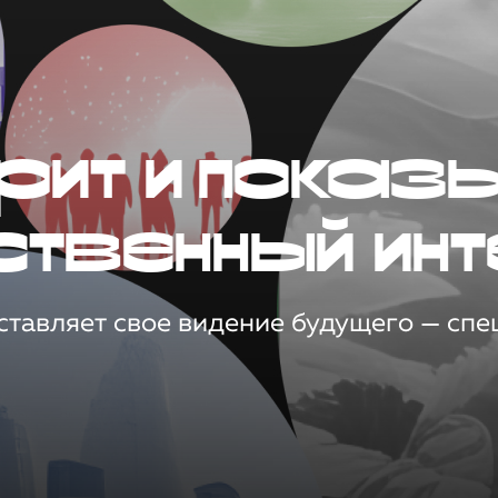
рит и показ
ственный инт
тавляет свое видение будущего — спец