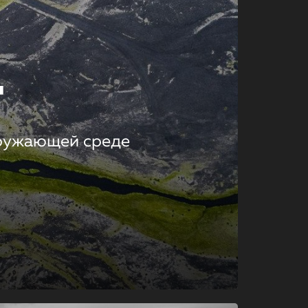
т
кружающей среде