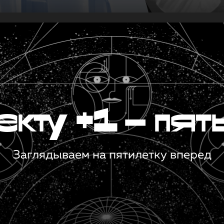
кту +1 — пят
Заглядываем на пятилетку вперед