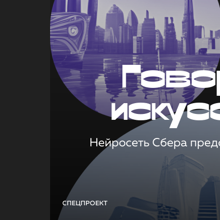
Гово
искус
Нейросеть Сбера предс
СПЕЦПРОЕКТ