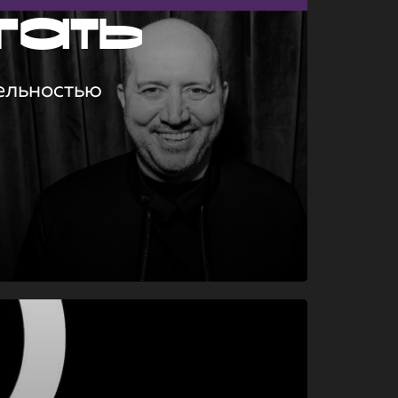
гать
ельностью