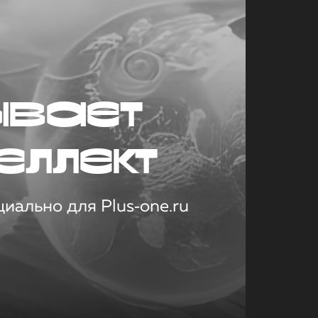
ывает
еллект
иально для Plus‑one.ru