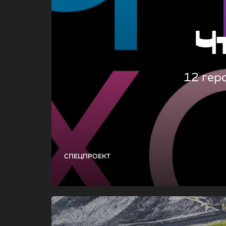
Ч
12 гер
СПЕЦПРОЕКТ