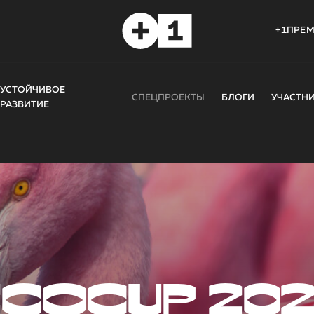
+1ПРЕ
УСТОЙЧИВОЕ
СПЕЦПРОЕКТЫ
БЛОГИ
УЧАСТН
РАЗВИТИЕ
COCUP 20