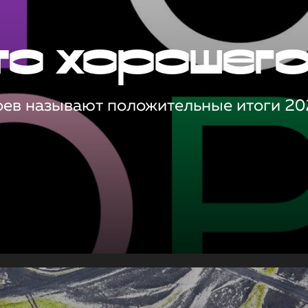
то хорошег
оев называют положительные итоги 20