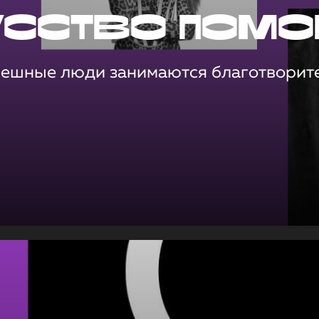
усство помо
пешные люди занимаются благотворит