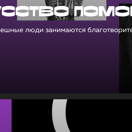
усство помо
пешные люди занимаются благотворит