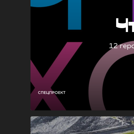
Ч
12 гер
СПЕЦПРОЕКТ