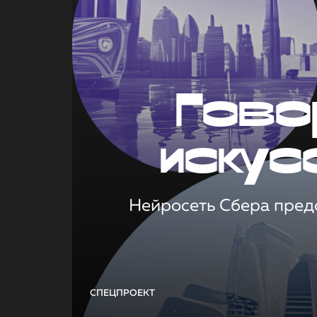
Гово
искус
Нейросеть Сбера предс
СПЕЦПРОЕКТ