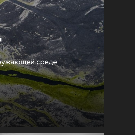
т
кружающей среде