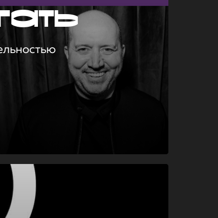
гать
ельностью