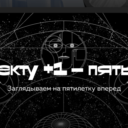
кту +1 — пят
Заглядываем на пятилетку вперед