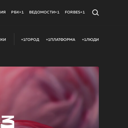
МИЯ
РБК+1
ВЕДОМОСТИ+1
FORBES+1
ИКИ
+1ГОРОД
+1ПЛАТФОРМА
+1ЛЮДИ
23