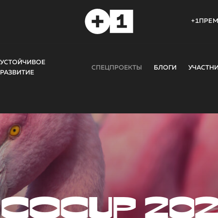
+1ПРЕ
УСТОЙЧИВОЕ
СПЕЦПРОЕКТЫ
БЛОГИ
УЧАСТН
РАЗВИТИЕ
COCUP 20