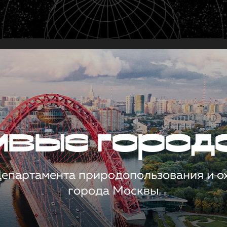
чивые город
 Департамента природопользования и 
города Москвы