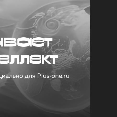
ывает
еллект
иально для Plus‑one.ru