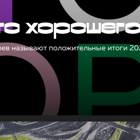
то хорошег
оев называют положительные итоги 20