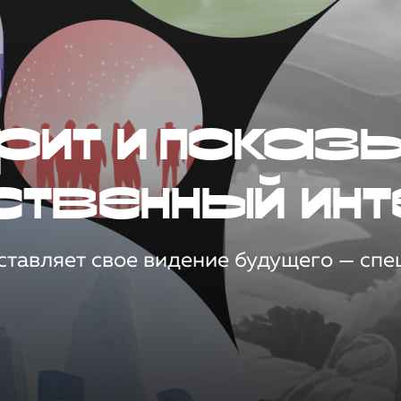
рит и показ
ственный инт
тавляет свое видение будущего — спец