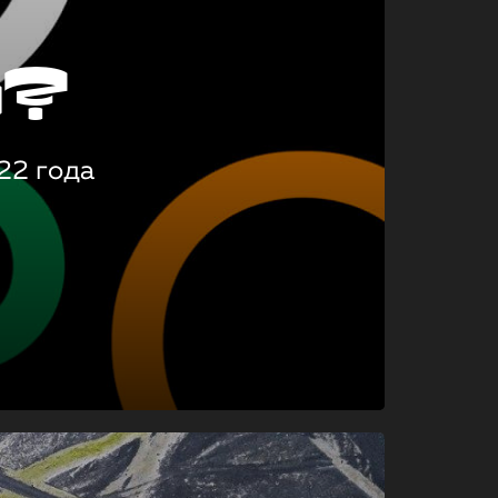
о?
22 года