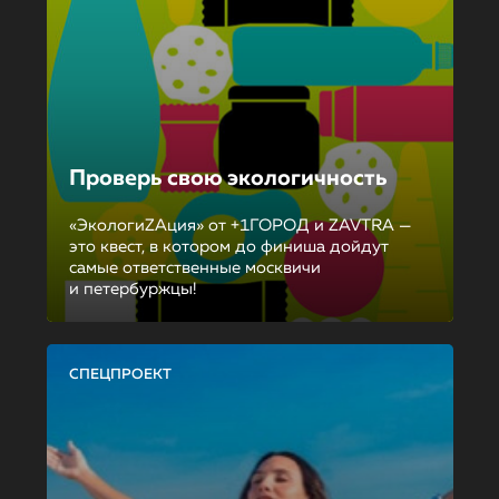
Проверь свою экологичность
«ЭкологиZAция» от +1ГОРОД и ZAVTRA —
это квест, в котором до финиша дойдут
самые ответственные москвичи
и петербуржцы!
СПЕЦПРОЕКТ