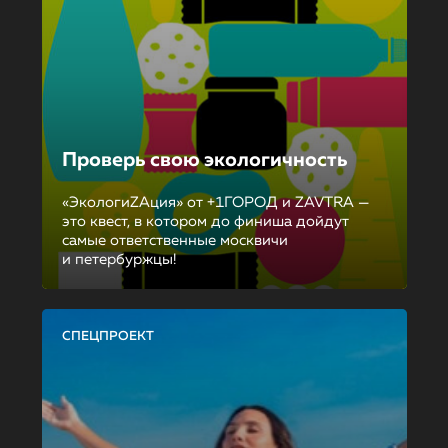
Проверь свою экологичность
«ЭкологиZAция» от +1ГОРОД и ZAVTRA —
это квест, в котором до финиша дойдут
самые ответственные москвичи
и петербуржцы!
СПЕЦПРОЕКТ