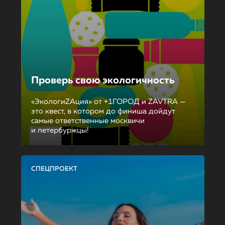
Проверь свою экологичность
«ЭкологиZAция» от +1ГОРОД и ZAVTRA —
это квест, в котором до финиша дойдут
самые ответственные москвичи
и петербуржцы!
СПЕЦПРОЕКТ