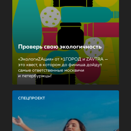
Проверь свою экологичность
«ЭкологиZAция» от +1ГОРОД и ZAVTRA —
это квест, в котором до финиша дойдут
самые ответственные москвичи
и петербуржцы!
СПЕЦПРОЕКТ