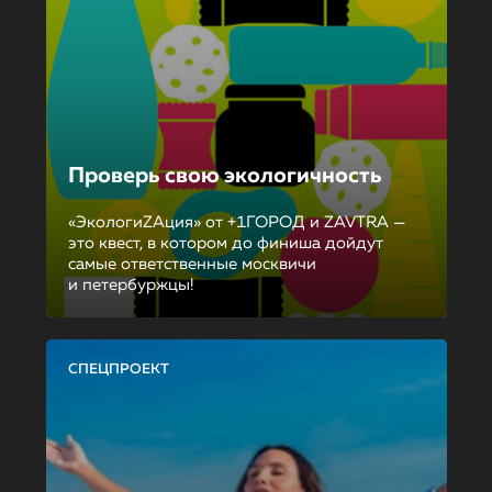
Проверь свою экологичность
«ЭкологиZAция» от +1ГОРОД и ZAVTRA —
это квест, в котором до финиша дойдут
самые ответственные москвичи
и петербуржцы!
СПЕЦПРОЕКТ