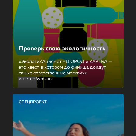
Проверь свою экологичность
«ЭкологиZAция» от +1ГОРОД и ZAVTRA —
это квест, в котором до финиша дойдут
самые ответственные москвичи
и петербуржцы!
СПЕЦПРОЕКТ