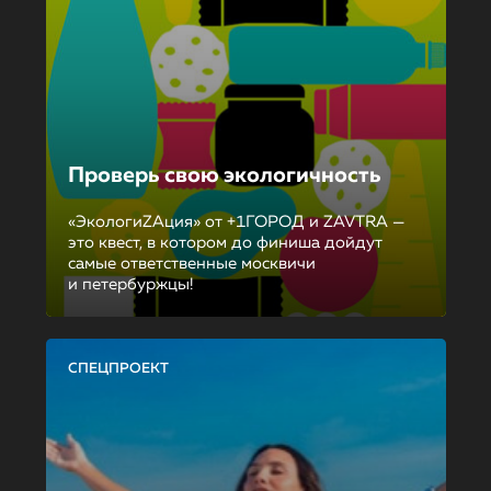
Проверь свою экологичность
«ЭкологиZAция» от +1ГОРОД и ZAVTRA —
это квест, в котором до финиша дойдут
самые ответственные москвичи
и петербуржцы!
СПЕЦПРОЕКТ