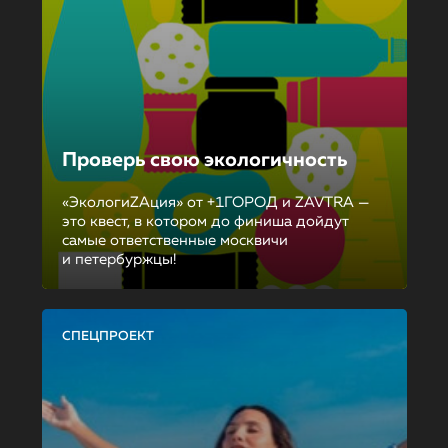
Проверь свою экологичность
«ЭкологиZAция» от +1ГОРОД и ZAVTRA —
это квест, в котором до финиша дойдут
самые ответственные москвичи
и петербуржцы!
СПЕЦПРОЕКТ