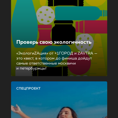
Проверь свою экологичность
«ЭкологиZAция» от +1ГОРОД и ZAVTRA —
это квест, в котором до финиша дойдут
самые ответственные москвичи
и петербуржцы!
СПЕЦПРОЕКТ