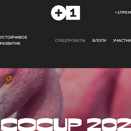
+1ПРЕ
УСТОЙЧИВОЕ
СПЕЦПРОЕКТЫ
БЛОГИ
УЧАСТН
РАЗВИТИЕ
COCUP 20