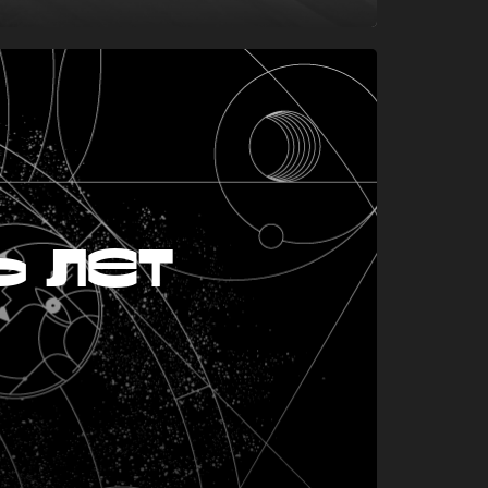
ь лет