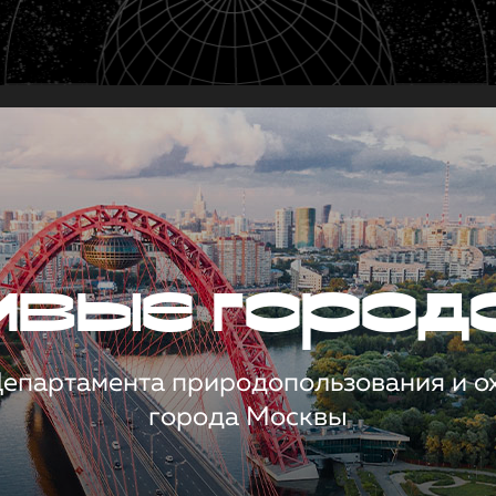
чивые город
 Департамента природопользования и 
города Москвы