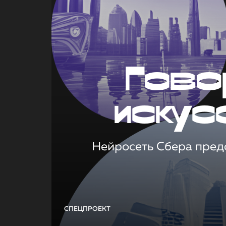
Гово
искус
Нейросеть Сбера предс
СПЕЦПРОЕКТ