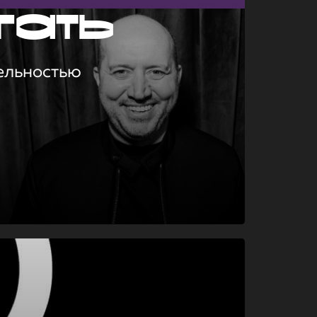
гать
ельностью