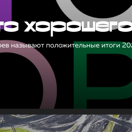
то хорошег
оев называют положительные итоги 20