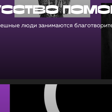
усство помо
пешные люди занимаются благотворит