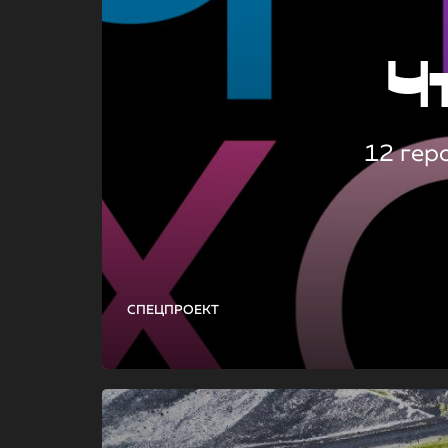
Ч
12 гер
СПЕЦПРОЕКТ