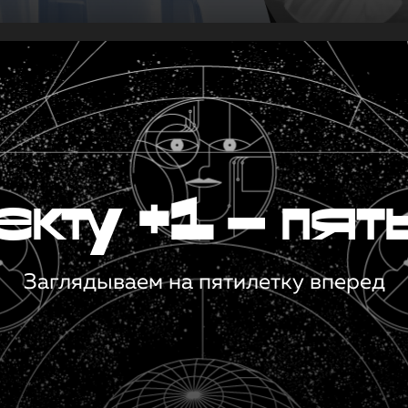
кту +1 — пят
Заглядываем на пятилетку вперед