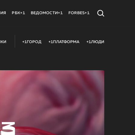
МИЯ
РБК+1
ВЕДОМОСТИ+1
FORBES+1
ИКИ
+1ГОРОД
+1ПЛАТФОРМА
+1ЛЮДИ
23