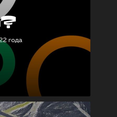
о?
22 года