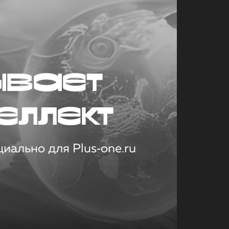
ывает
еллект
иально для Plus‑one.ru