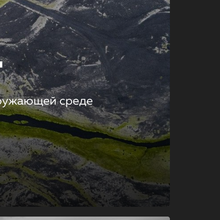
т
кружающей среде