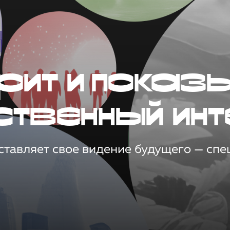
рит и показ
ственный инт
тавляет свое видение будущего — спец