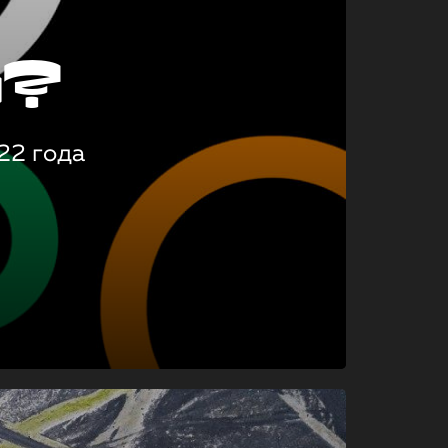
о?
22 года