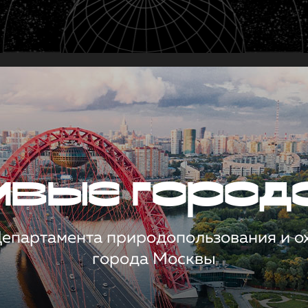
чивые город
 Департамента природопользования и 
города Москвы