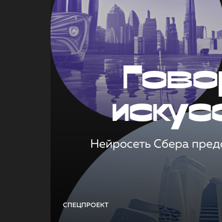
Гово
искус
Нейросеть Сбера предс
СПЕЦПРОЕКТ