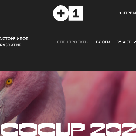
+1ПРЕ
УСТОЙЧИВОЕ
СПЕЦПРОЕКТЫ
БЛОГИ
УЧАСТН
РАЗВИТИЕ
COCUP 20