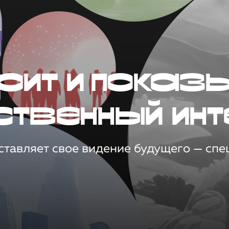
рит и показ
ственный инт
тавляет свое видение будущего — спец