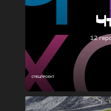
Ч
12 гер
СПЕЦПРОЕКТ