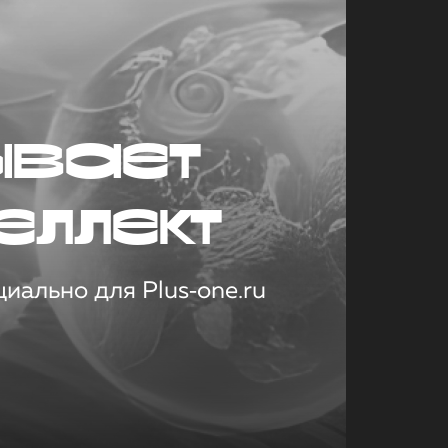
ывает
еллект
иально для Plus‑one.ru