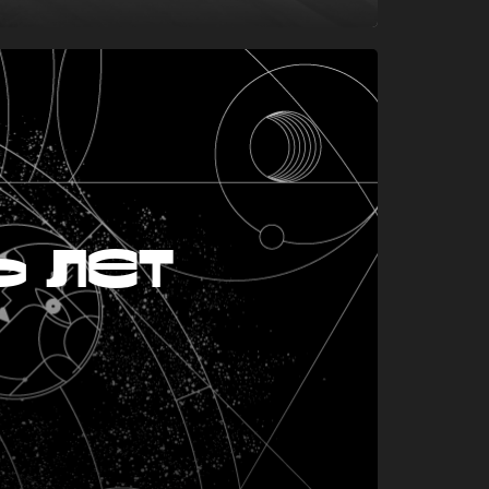
ь лет