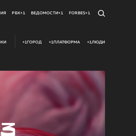
МИЯ
РБК+1
ВЕДОМОСТИ+1
FORBES+1
ИКИ
+1ГОРОД
+1ПЛАТФОРМА
+1ЛЮДИ
23