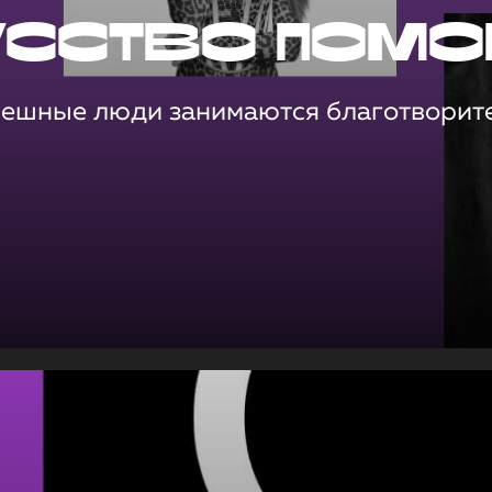
усство помо
пешные люди занимаются благотворит