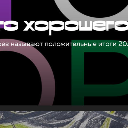
то хорошег
оев называют положительные итоги 20