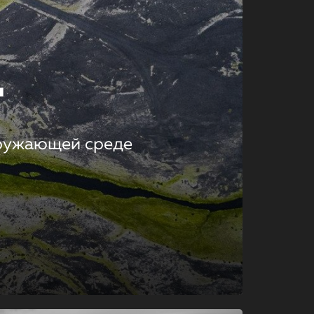
т
кружающей среде