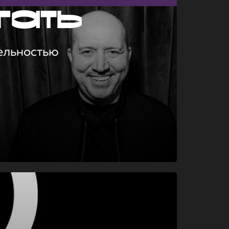
гать
ельностью