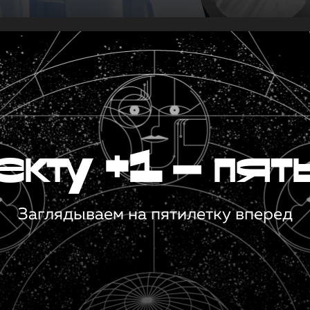
кту +1 — пят
Заглядываем на пятилетку вперед