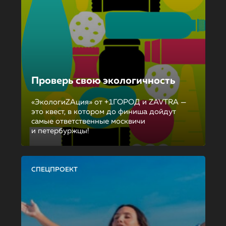
Проверь свою экологичность
«ЭкологиZAция» от +1ГОРОД и ZAVTRA —
это квест, в котором до финиша дойдут
самые ответственные москвичи
и петербуржцы!
СПЕЦПРОЕКТ