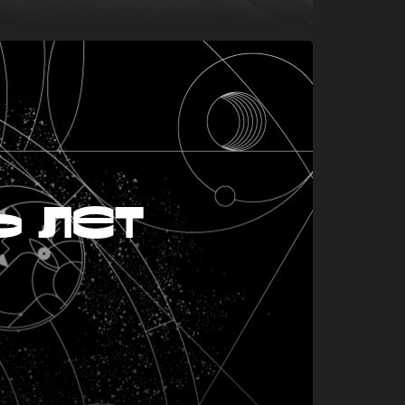
ь лет