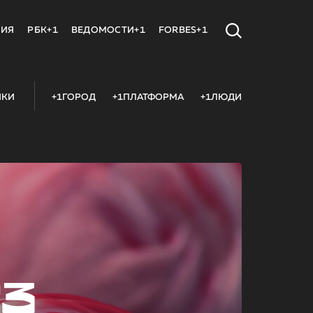
МИЯ
РБК+1
ВЕДОМОСТИ+1
FORBES+1
ИКИ
+1ГОРОД
+1ПЛАТФОРМА
+1ЛЮДИ
23