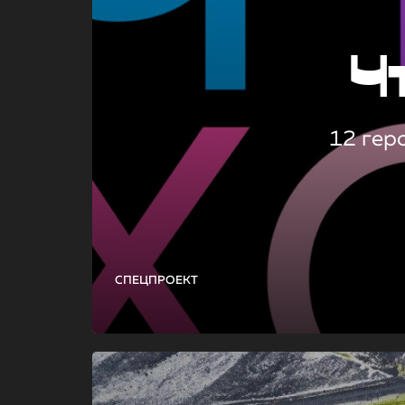
Ч
12 гер
СПЕЦПРОЕКТ