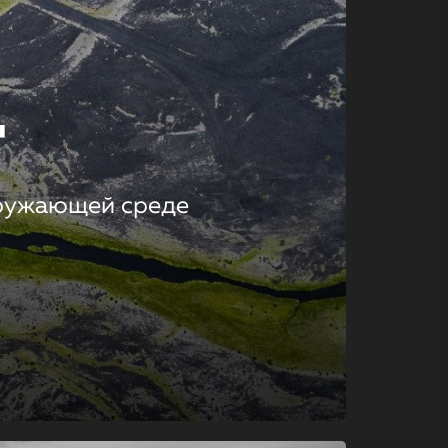
т
кружающей среде