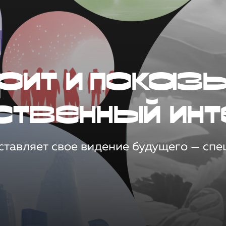
рит и показ
ственный инт
тавляет свое видение будущего — спец