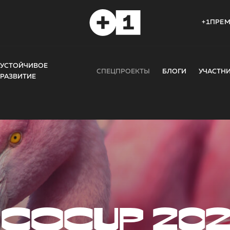
+1ПРЕ
УСТОЙЧИВОЕ
СПЕЦПРОЕКТЫ
БЛОГИ
УЧАСТН
РАЗВИТИЕ
COCUP 20