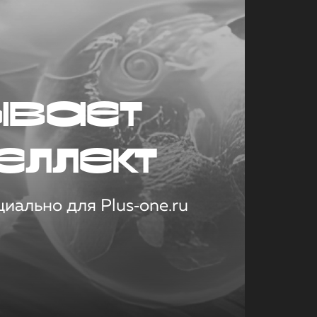
ывает
еллект
иально для Plus‑one.ru