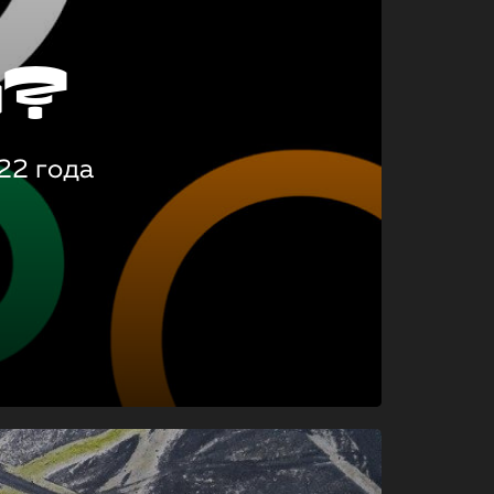
о?
22 года