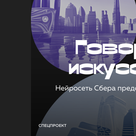
Гово
искус
Нейросеть Сбера предс
СПЕЦПРОЕКТ