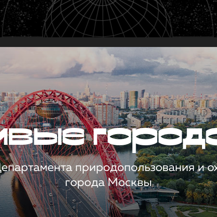
чивые город
 Департамента природопользования и 
города Москвы