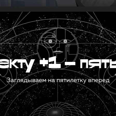
кту +1 — пят
Заглядываем на пятилетку вперед