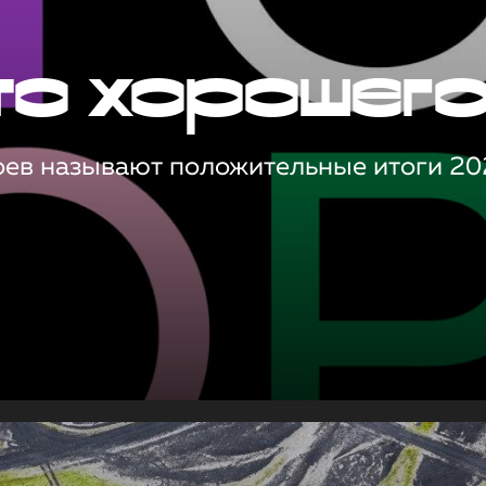
то хорошег
оев называют положительные итоги 20