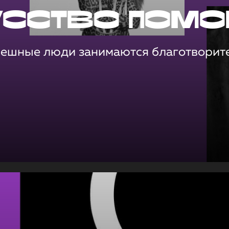
усство помо
пешные люди занимаются благотворит