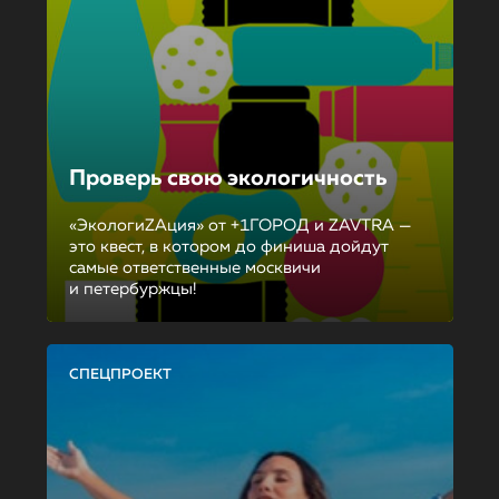
Проверь свою экологичность
«ЭкологиZAция» от +1ГОРОД и ZAVTRA —
это квест, в котором до финиша дойдут
самые ответственные москвичи
и петербуржцы!
СПЕЦПРОЕКТ