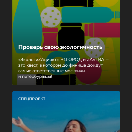
Проверь свою экологичность
«ЭкологиZAция» от +1ГОРОД и ZAVTRA —
это квест, в котором до финиша дойдут
самые ответственные москвичи
и петербуржцы!
СПЕЦПРОЕКТ