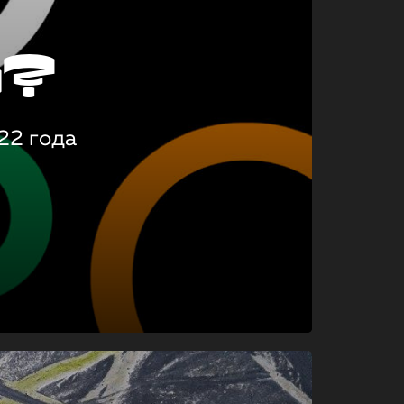
о?
22 года