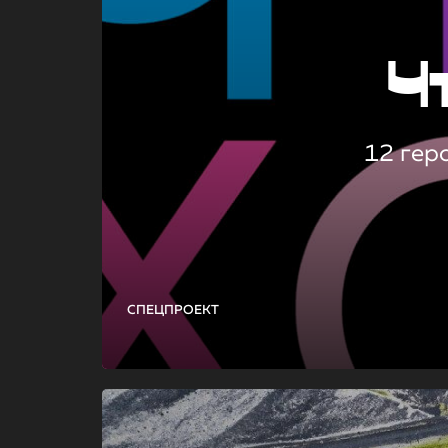
Ч
12 гер
СПЕЦПРОЕКТ