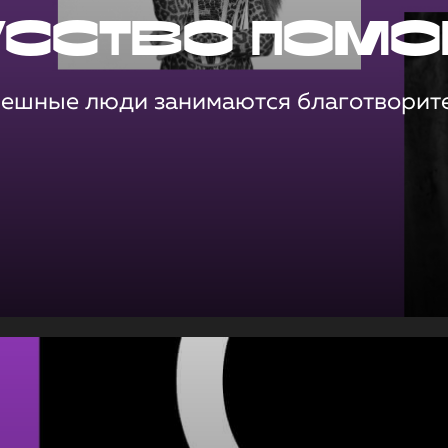
усство помо
пешные люди занимаются благотворит