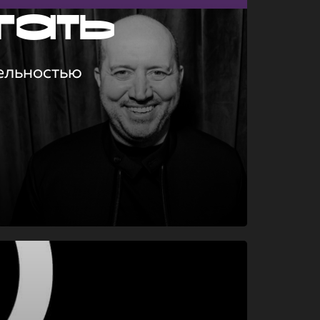
гать
ельностью