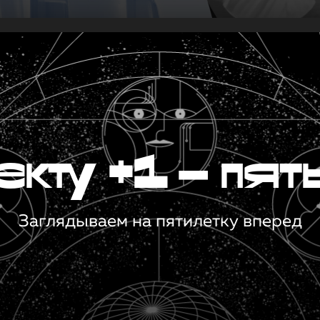
кту +1 — пят
Заглядываем на пятилетку вперед