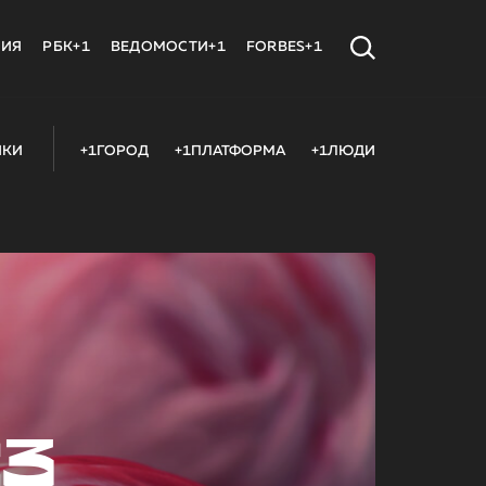
МИЯ
РБК+1
ВЕДОМОСТИ+1
FORBES+1
ИКИ
+1ГОРОД
+1ПЛАТФОРМА
+1ЛЮДИ
23