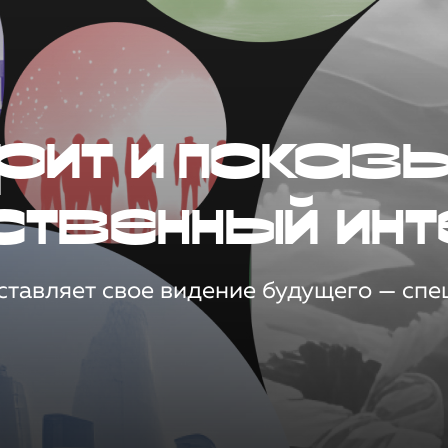
рит и показ
ственный инт
тавляет свое видение будущего — спец