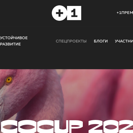
+1ПРЕ
УСТОЙЧИВОЕ
СПЕЦПРОЕКТЫ
БЛОГИ
УЧАСТН
РАЗВИТИЕ
COCUP 20