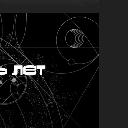
ь лет