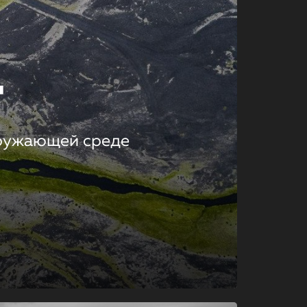
т
кружающей среде