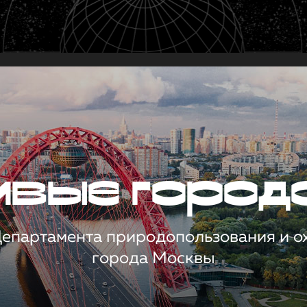
чивые город
 Департамента природопользования и 
города Москвы