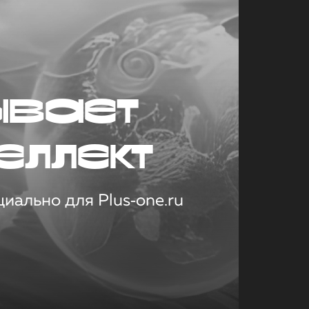
ывает
еллект
иально для Plus‑one.ru