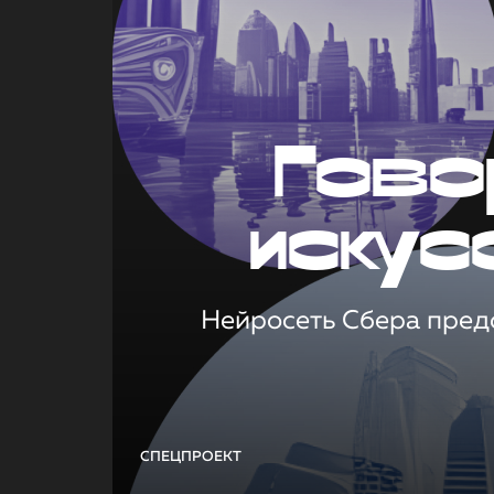
Гово
искус
Нейросеть Сбера предс
СПЕЦПРОЕКТ