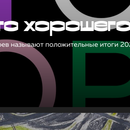
то хорошег
оев называют положительные итоги 20