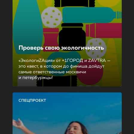
Проверь свою экологичность
«ЭкологиZAция» от +1ГОРОД и ZAVTRA —
это квест, в котором до финиша дойдут
самые ответственные москвичи
и петербуржцы!
СПЕЦПРОЕКТ