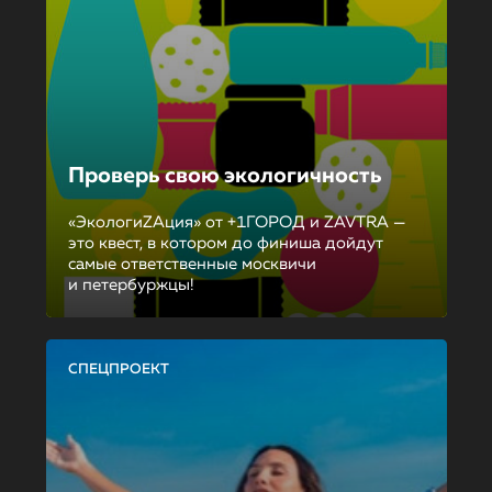
Проверь свою экологичность
«ЭкологиZAция» от +1ГОРОД и ZAVTRA —
это квест, в котором до финиша дойдут
самые ответственные москвичи
и петербуржцы!
СПЕЦПРОЕКТ