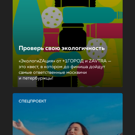
Проверь свою экологичность
«ЭкологиZAция» от +1ГОРОД и ZAVTRA —
это квест, в котором до финиша дойдут
самые ответственные москвичи
и петербуржцы!
СПЕЦПРОЕКТ