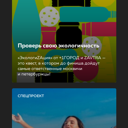
Проверь свою экологичность
«ЭкологиZAция» от +1ГОРОД и ZAVTRA —
это квест, в котором до финиша дойдут
самые ответственные москвичи
и петербуржцы!
СПЕЦПРОЕКТ