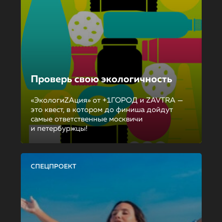
Проверь свою экологичность
«ЭкологиZAция» от +1ГОРОД и ZAVTRA —
это квест, в котором до финиша дойдут
самые ответственные москвичи
и петербуржцы!
СПЕЦПРОЕКТ