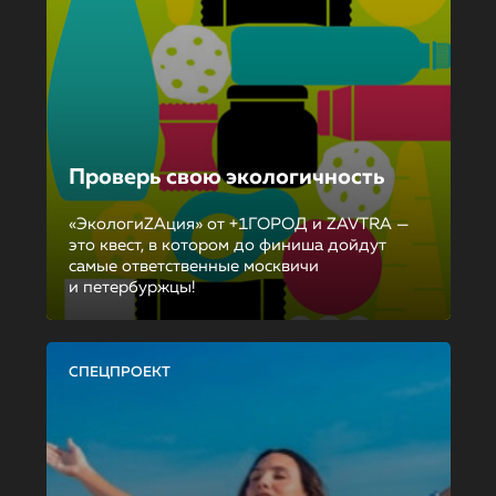
Проверь свою экологичность
«ЭкологиZAция» от +1ГОРОД и ZAVTRA —
это квест, в котором до финиша дойдут
самые ответственные москвичи
и петербуржцы!
СПЕЦПРОЕКТ